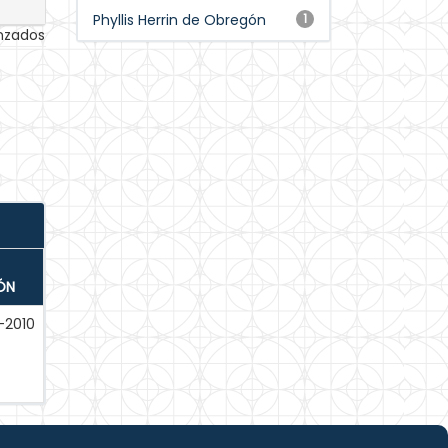
Phyllis Herrin de Obregón
1
anzados
ÓN
-2010