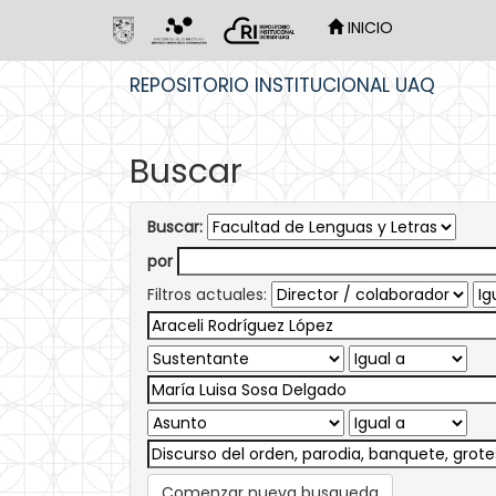
INICIO
Skip
REPOSITORIO INSTITUCIONAL UAQ
navigation
Buscar
Buscar:
por
Filtros actuales:
Comenzar nueva busqueda