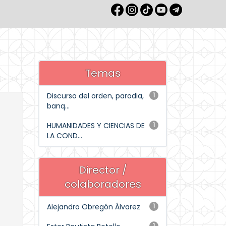
Temas
Discurso del orden, parodia,
1
banq...
HUMANIDADES Y CIENCIAS DE
1
LA COND...
Director /
colaboradores
Alejandro Obregón Álvarez
1
1