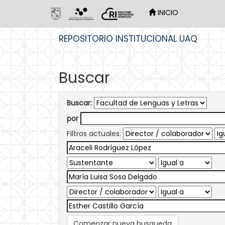
INICIO
Skip
REPOSITORIO INSTITUCIONAL UAQ
navigation
Buscar
Buscar:
por
Filtros actuales:
Comenzar nueva busqueda