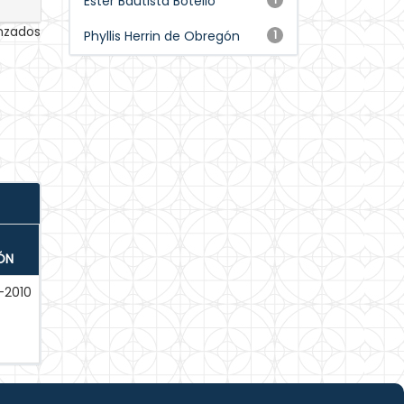
Ester Bautista Botello
anzados
Phyllis Herrin de Obregón
1
ÓN
-2010