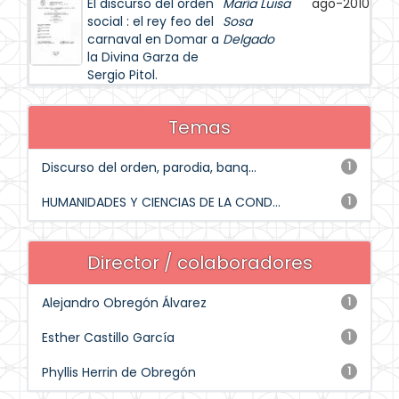
El discurso del orden
María Luisa
ago-2010
social : el rey feo del
Sosa
carnaval en Domar a
Delgado
la Divina Garza de
Sergio Pitol.
Temas
Discurso del orden, parodia, banq...
1
HUMANIDADES Y CIENCIAS DE LA COND...
1
Director / colaboradores
Alejandro Obregón Álvarez
1
Esther Castillo García
1
Phyllis Herrin de Obregón
1