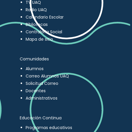
TV UAQ
Radio UAQ
Calendario Escolar
Bibliotecas
Contraloría Social
Mapa de sitio
Comunidades
Alumnos
Correo Alumnos UAQ
Solicitud Correo
Docentes
Administrativos
Educación Continua
Programas educativos