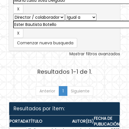
Comenzar nueva busqueda
Mostrar filtros avanzados
Resultados 1-1 de 1.
Anterior
1
Siguiente
Resultados por ítem:
FECHA DE
PORTADA
TÍTULO
AUTOR(ES)
PUBLICACIÓN