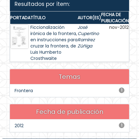
Resultados por ítem:
FECHA DE
PORTADA
TÍTULO
AUTOR(ES)
PUBLICACIÓN
Ficcionalización
José
nov-2012
irónica de la frontera,
Cupertino
en instrucciones para
Ramírez
cruzar la frontera, de
Zúñiga
Luis Humberto
Crosthwaite
Temas
Frontera
1
Fecha de publicación
2012
1