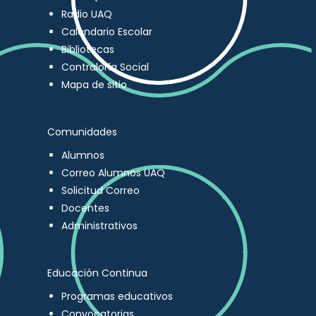
Radio UAQ
Calendario Escolar
Bibliotecas
Contraloría Social
Mapa de sitio
Comunidades
Alumnos
Correo Alumnos UAQ
Solicitud Correo
Docentes
Administrativos
Educación Continua
Programas educativos
Convocatorias