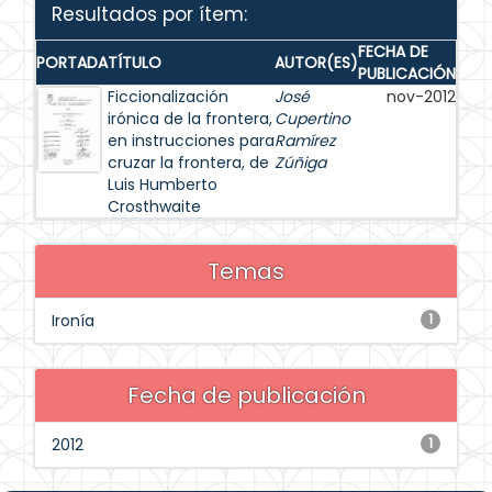
Resultados por ítem:
FECHA DE
PORTADA
TÍTULO
AUTOR(ES)
PUBLICACIÓN
Ficcionalización
José
nov-2012
irónica de la frontera,
Cupertino
en instrucciones para
Ramírez
cruzar la frontera, de
Zúñiga
Luis Humberto
Crosthwaite
Temas
Ironía
1
Fecha de publicación
2012
1