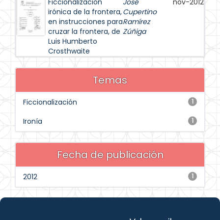
Ficcionalización
José
nov-2012
irónica de la frontera,
Cupertino
en instrucciones para
Ramírez
cruzar la frontera, de
Zúñiga
Luis Humberto
Crosthwaite
Temas
Ficcionalización
1
Ironía
1
Fecha de publicación
2012
1