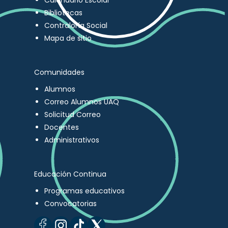
Calendario Escolar
Bibliotecas
Contraloría Social
Mapa de sitio
Comunidades
Alumnos
Correo Alumnos UAQ
Solicitud Correo
Docentes
Administrativos
Educación Continua
Programas educativos
Convocatorias