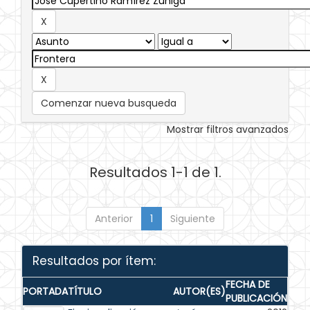
Comenzar nueva busqueda
Mostrar filtros avanzados
Resultados 1-1 de 1.
Anterior
1
Siguiente
Resultados por ítem:
FECHA DE
PORTADA
TÍTULO
AUTOR(ES)
PUBLICACIÓN