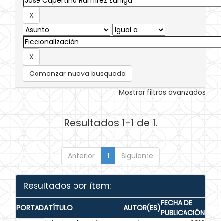
Comenzar nueva busqueda
Mostrar filtros avanzados
Resultados 1-1 de 1.
Anterior
1
Siguiente
Resultados por ítem:
FECHA DE
PORTADA
TÍTULO
AUTOR(ES)
PUBLICACIÓN