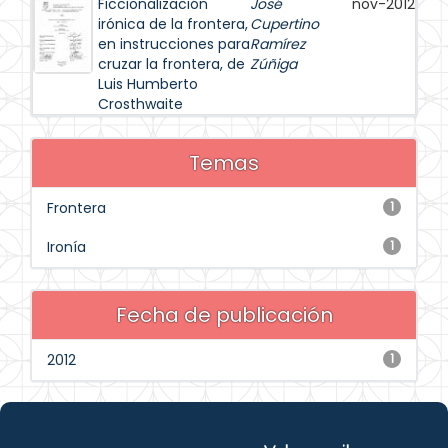
Ficcionalización
José
nov-2012
irónica de la frontera,
Cupertino
en instrucciones para
Ramírez
cruzar la frontera, de
Zúñiga
Luis Humberto
Crosthwaite
Temas
Frontera
1
Ironía
1
Fecha de publicación
2012
1