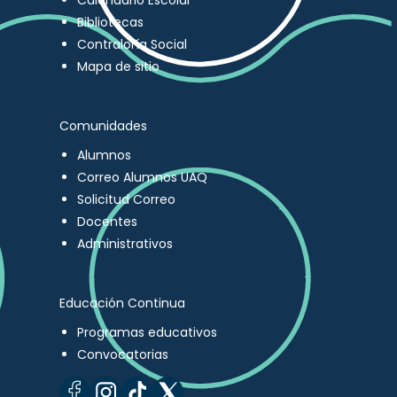
Calendario Escolar
Bibliotecas
Contraloría Social
Mapa de sitio
Comunidades
Alumnos
Correo Alumnos UAQ
Solicitud Correo
Docentes
Administrativos
Educación Continua
Programas educativos
Convocatorias