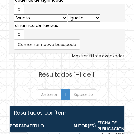
Comenzar nueva busqueda
Mostrar filtros avanzados
Resultados 1-1 de 1.
Anterior
1
Siguiente
Resultados por ítem:
FECHA DE
PORTADA
TÍTULO
AUTOR(ES)
PUBLICACIÓN