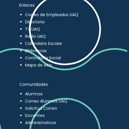
Enlaces
Correo de Empleados UAQ
Directorio
TV UAQ
Radio UAQ
Calendario Escolar
Bibliotecas
Contraloría Social
Mapa de sitio
Comunidades
Alumnos
Correo Alumnos UAQ
Solicitud Correo
Docentes
Administrativos