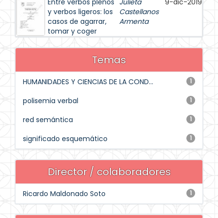
Entre verbos plenos
Julieta
9-dic-2019
y verbos ligeros: los
Castellanos
casos de agarrar,
Armenta
tomar y coger
Temas
HUMANIDADES Y CIENCIAS DE LA COND...
1
polisemia verbal
1
red semántica
1
significado esquemático
1
Director / colaboradores
Ricardo Maldonado Soto
1