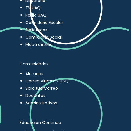
Directorio
TV UAQ
Radio UAQ
Calendario Escolar
Bibliotecas
Contraloría Social
Mapa de sitio
Comunidades
Alumnos
Correo Alumnos UAQ
Solicitud Correo
Docentes
Administrativos
Educación Continua