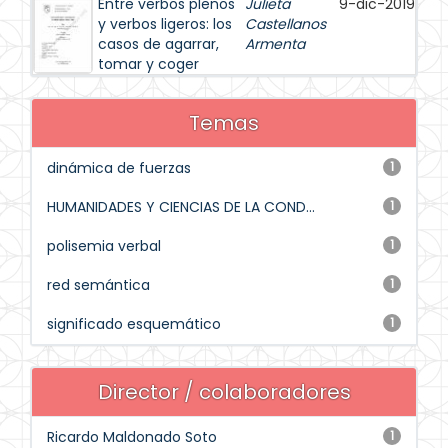
Entre verbos plenos
Julieta
9-dic-2019
y verbos ligeros: los
Castellanos
casos de agarrar,
Armenta
tomar y coger
Temas
dinámica de fuerzas
1
HUMANIDADES Y CIENCIAS DE LA COND...
1
polisemia verbal
1
red semántica
1
significado esquemático
1
Director / colaboradores
Ricardo Maldonado Soto
1