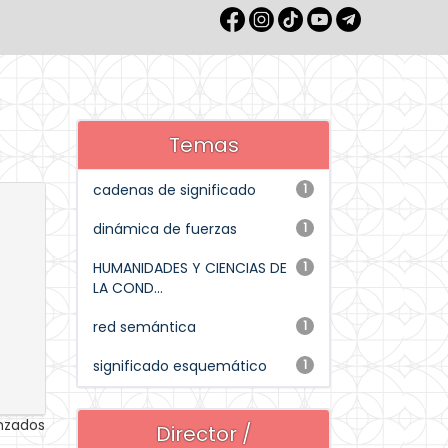
Temas
cadenas de significado
1
dinámica de fuerzas
1
HUMANIDADES Y CIENCIAS DE
1
LA COND...
red semántica
1
significado esquemático
1
anzados
Director /