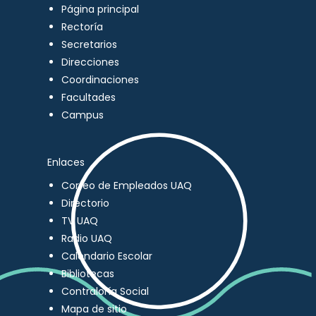
Página principal
Rectoría
Secretarios
Direcciones
Coordinaciones
Facultades
Campus
Enlaces
Correo de Empleados UAQ
Directorio
TV UAQ
Radio UAQ
Calendario Escolar
Bibliotecas
Contraloría Social
Mapa de sitio