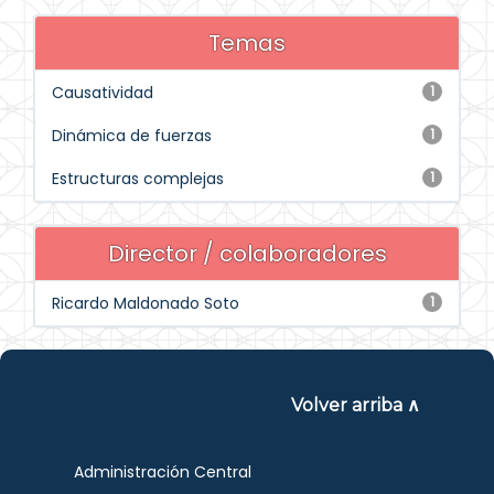
Temas
Causatividad
1
Dinámica de fuerzas
1
Estructuras complejas
1
Director / colaboradores
Ricardo Maldonado Soto
1
Volver arriba ∧
Administración Central