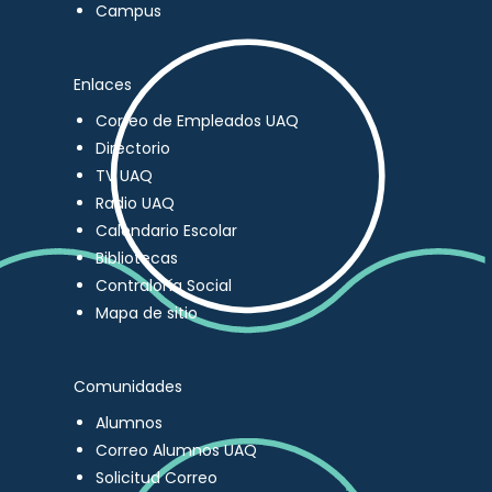
Campus
Enlaces
Correo de Empleados UAQ
Directorio
TV UAQ
Radio UAQ
Calendario Escolar
Bibliotecas
Contraloría Social
Mapa de sitio
Comunidades
Alumnos
Correo Alumnos UAQ
Solicitud Correo