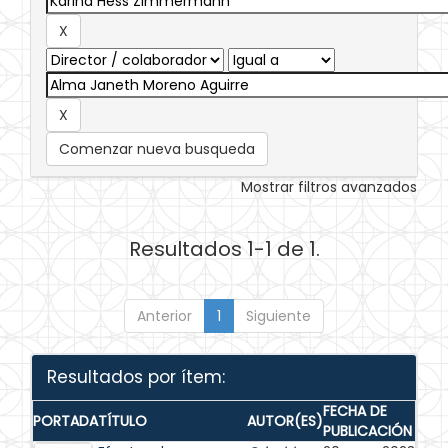
Comenzar nueva busqueda
Mostrar filtros avanzados
Resultados 1-1 de 1.
Anterior
1
Siguiente
Resultados por ítem:
FECHA DE
PORTADA
TÍTULO
AUTOR(ES)
PUBLICACIÓN