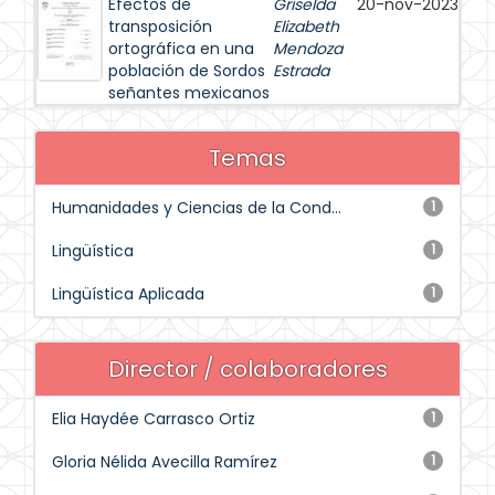
Efectos de
Griselda
20-nov-2023
transposición
Elizabeth
ortográfica en una
Mendoza
población de Sordos
Estrada
señantes mexicanos
Temas
Humanidades y Ciencias de la Cond...
1
Lingüística
1
Lingüística Aplicada
1
Director / colaboradores
Elia Haydée Carrasco Ortiz
1
Gloria Nélida Avecilla Ramírez
1