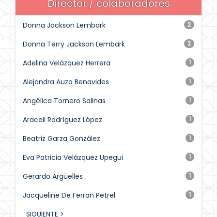
Director / colaboradores
Donna Jackson Lembark
2
Donna Terry Jackson Lembark
2
Adelina Velázquez Herrera
1
Alejandra Auza Benavides
1
Angélica Tornero Salinas
1
Araceli Rodríguez López
1
Beatriz Garza González
1
Eva Patricia Velázquez Upegui
1
Gerardo Argüelles
1
Jacqueline De Ferran Petrel
1
SIGUIENTE >