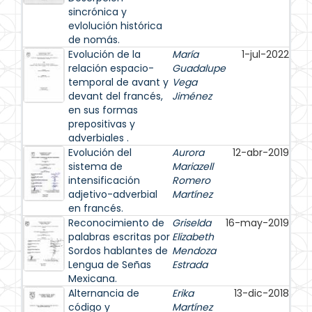
sincrónica y
evlolución histórica
de nomás.
Evolución de la
María
1-jul-2022
relación espacio-
Guadalupe
temporal de avant y
Vega
devant del francés,
Jiménez
en sus formas
prepositivas y
adverbiales .
Evolución del
Aurora
12-abr-2019
sistema de
Mariazell
intensificación
Romero
adjetivo-adverbial
Martínez
en francés.
Reconocimiento de
Griselda
16-may-2019
palabras escritas por
Elizabeth
Sordos hablantes de
Mendoza
Lengua de Señas
Estrada
Mexicana.
Alternancia de
Erika
13-dic-2018
código y
Martínez