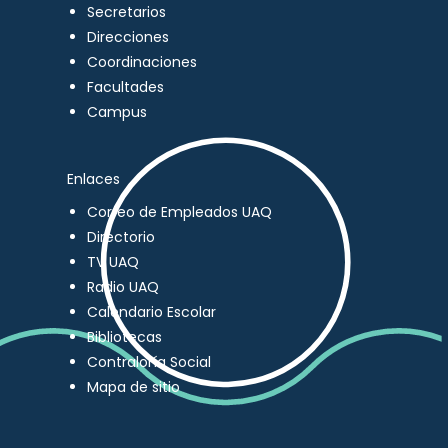
Secretarios
Direcciones
Coordinaciones
Facultades
Campus
Enlaces
Correo de Empleados UAQ
Directorio
TV UAQ
Radio UAQ
Calendario Escolar
Bibliotecas
Contraloría Social
Mapa de sitio