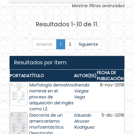
Mostrar filtros avanzados
Resultados 1-10 de 11.
Anterior
1
2
Siguiente
Resultados por ítem:
FECHA DE
PORTADA
TÍTULO
AUTOR(ES)
PUBLICACIÓN
Morfología derivativa
Brenda
8-nov-2018
nominal en el
Vargas
proceso de
Vega
adquisición del inglés
como L2.
Diacronía de un
Eduardo
5-dic-2018
americanismo
Alcocer
morfosintáctico:
Rodríguez
Descrpción