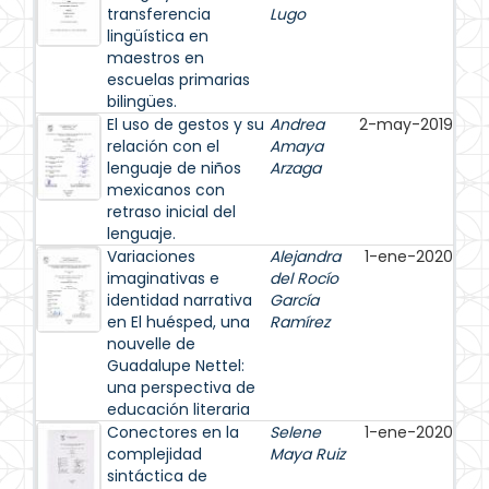
transferencia
Lugo
lingüística en
maestros en
escuelas primarias
bilingües.
El uso de gestos y su
Andrea
2-may-2019
relación con el
Amaya
lenguaje de niños
Arzaga
mexicanos con
retraso inicial del
lenguaje.
Variaciones
Alejandra
1-ene-2020
imaginativas e
del Rocío
identidad narrativa
García
en El huésped, una
Ramírez
nouvelle de
Guadalupe Nettel:
una perspectiva de
educación literaria
Conectores en la
Selene
1-ene-2020
complejidad
Maya Ruiz
sintáctica de