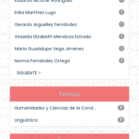
Eduardo Alcocer Rodríguez
Erika Martínez Lugo
1
Gerardo Argüelles Fernández
1
Griselda Elizabeth Mendoza Estrada
1
María Guadalupe Vega Jiménez
1
Norma Fernández Ortega
1
SIGUIENTE >
Temas
Humanidades y Ciencias de la Cond...
11
Lingüística
11