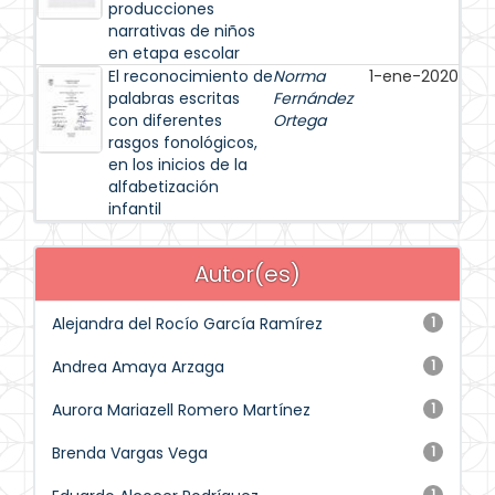
producciones
narrativas de niños
en etapa escolar
El reconocimiento de
Norma
1-ene-2020
palabras escritas
Fernández
con diferentes
Ortega
rasgos fonológicos,
en los inicios de la
alfabetización
infantil
Autor(es)
Alejandra del Rocío García Ramírez
1
Andrea Amaya Arzaga
1
Aurora Mariazell Romero Martínez
1
Brenda Vargas Vega
1
1