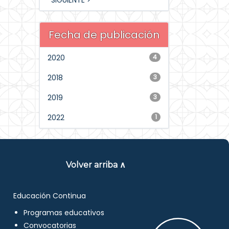
SIGUIENTE >
Fecha de publicación
2020
4
2018
3
2019
3
2022
1
Volver arriba ∧
Educación Continua
Programas educativos
Convocatorias