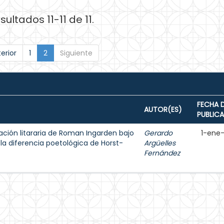
sultados 11-11 de 11.
erior
1
2
Siguiente
FECHA 
AUTOR(ES)
PUBLIC
ación litararia de Roman Ingarden bajo
Gerardo
1-ene
la diferencia poetológica de Horst-
Argüelles
Fernández