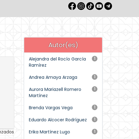
Autor(es)
Alejandra del Rocío García
1
Ramírez
Andrea Amaya Arzaga
1
Aurora Mariazell Romero
1
Martínez
Brenda Vargas Vega
1
Eduardo Alcocer Rodríguez
1
anzados
Erika Martínez Lugo
1