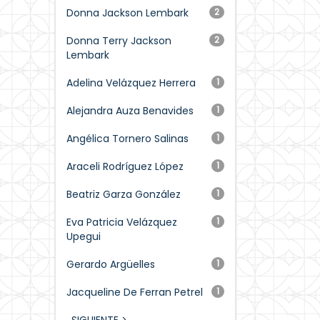
Donna Jackson Lembark
2
Donna Terry Jackson
2
Lembark
Adelina Velázquez Herrera
1
Alejandra Auza Benavides
1
Angélica Tornero Salinas
1
Araceli Rodríguez López
1
Beatriz Garza González
1
Eva Patricia Velázquez
1
Upegui
Gerardo Argüelles
1
Jacqueline De Ferran Petrel
1