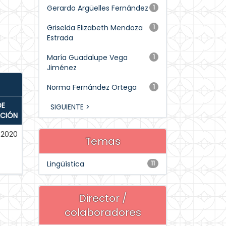
Gerardo Argüelles Fernández
1
Griselda Elizabeth Mendoza
1
Estrada
María Guadalupe Vega
1
Jiménez
Norma Fernández Ortega
1
DE
SIGUIENTE >
ACIÓN
-2020
Temas
Lingüística
11
Director /
colaboradores