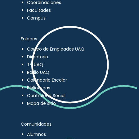
Coordinaciones
Facultades
Campus
Enlaces
Correo de Empleados UAQ
Directorio
TV UAQ
Radio UAQ
Calendario Escolar
Bibliotecas
Contraloría Social
Mapa de sitio
Comunidades
Alumnos