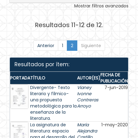
Mostrar filtros avanzados
Resultados 11-12 de 12.
Anterior
1
2
Siguiente
Resultados por ítem:
FECHA DE
PORTADA
TÍTULO
AUTOR(ES)
PUBLICACIÓN
Divergente- Texto
Vianey
7-jun-2019
literario y fílmico-
Ivonne
una propuesta
Contreras
metodológica para la
Arroyo
enseñanza de la
literatura.
La asignatura de
María
1-may-2020
literatura: espacio
Alejandra
para el desarrollo del
Castillo