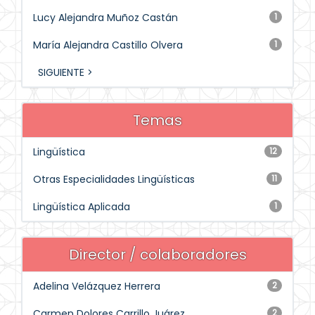
Lucy Alejandra Muñoz Castán
1
María Alejandra Castillo Olvera
1
SIGUIENTE >
Temas
Lingüística
12
Otras Especialidades Lingüísticas
11
Lingüística Aplicada
1
Director / colaboradores
Adelina Velázquez Herrera
2
Carmen Dolores Carrillo Juárez
2