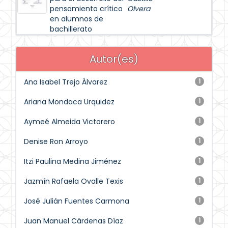
pensamiento crítico
Olvera
en alumnos de
bachillerato
Autor(es)
Ana Isabel Trejo Álvarez
1
Ariana Mondaca Urquidez
1
Aymeé Almeida Victorero
1
Denise Ron Arroyo
1
Itzi Paulina Medina Jiménez
1
Jazmín Rafaela Ovalle Texis
1
José Julián Fuentes Carmona
1
Juan Manuel Cárdenas Díaz
1