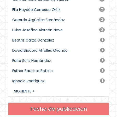
Elia Haydée Carrasco Ortiz
2
Gerardo Argüelles Fernández
2
Luisa Josefina Alarcón Neve
2
Beatriz Garza González
1
David Eliodoro Miralles Ovando
1
Edita Solís Hernández
1
Esther Bautista Botello
1
Ignacio Rodríguez
1
SIGUIENTE >
Fecha de publicación