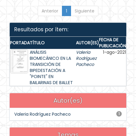
Anterior
1
Siguiente
Resultados por ítem:
FECHA DE
PORTADA
TÍTULO
AUTOR(ES)
PUBLICACIÓN
ANÁLISIS
Valeria
1-ago-2021
BIOMECÁNICO EN LA
Rodríguez
TRANSICIÓN DE
Pacheco
BIPEDESTACIÓN A
"POINTE" EN
BAILARINAS DE BALLET
Autor(es)
Valeria Rodríguez Pacheco
1
Temas