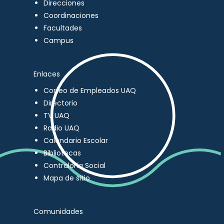
Direcciones
Coordinaciones
Facultades
Campus
Enlaces
Correo de Empleados UAQ
Directorio
TV UAQ
Radio UAQ
Calendario Escolar
Bibliotecas
Contraloría Social
Mapa de sitio
Comunidades