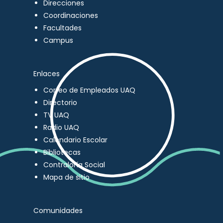
Direcciones
Coordinaciones
Facultades
Campus
Enlaces
Correo de Empleados UAQ
Directorio
TV UAQ
Radio UAQ
Calendario Escolar
Bibliotecas
Contraloría Social
Mapa de sitio
Comunidades