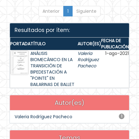
Anterior
1
Siguiente
Resultados por ítem:
FECHA DE
PORTADA
TÍTULO
AUTOR(ES)
PUBLICACIÓN
ANÁLISIS
Valeria
1-ago-2021
BIOMECÁNICO EN LA
Rodríguez
TRANSICIÓN DE
Pacheco
BIPEDESTACIÓN A
"POINTE" EN
BAILARINAS DE BALLET
Autor(es)
Valeria Rodríguez Pacheco
1
Temas