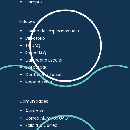
Campus
Enlaces
Correo de Empleados UAQ
Directorio
TV UAQ
Radio UAQ
Calendario Escolar
Bibliotecas
Contraloría Social
Mapa de sitio
Comunidades
Alumnos
Correo Alumnos UAQ
Solicitud Correo