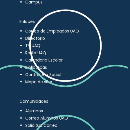
Campus
Enlaces
Correo de Empleados UAQ
Directorio
TV UAQ
Radio UAQ
Calendario Escolar
Bibliotecas
Contraloría Social
Mapa de sitio
Comunidades
Alumnos
Correo Alumnos UAQ
Solicitud Correo