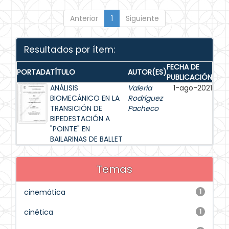
Anterior
1
Siguiente
Resultados por ítem:
FECHA DE
PORTADA
TÍTULO
AUTOR(ES)
PUBLICACIÓN
ANÁLISIS
Valeria
1-ago-2021
BIOMECÁNICO EN LA
Rodríguez
TRANSICIÓN DE
Pacheco
BIPEDESTACIÓN A
"POINTE" EN
BAILARINAS DE BALLET
Temas
cinemática
1
cinética
1