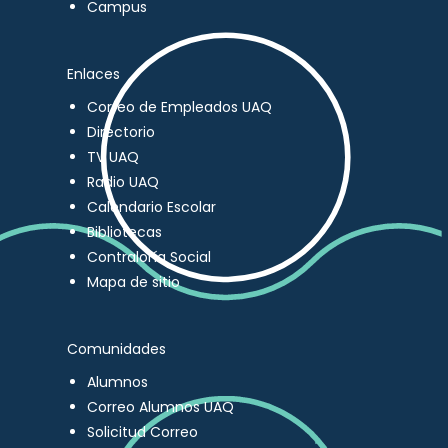
Campus
Enlaces
Correo de Empleados UAQ
Directorio
TV UAQ
Radio UAQ
Calendario Escolar
Bibliotecas
Contraloría Social
Mapa de sitio
Comunidades
Alumnos
Correo Alumnos UAQ
Solicitud Correo