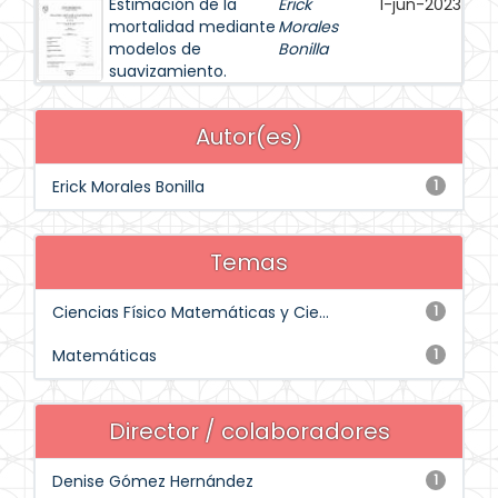
Estimación de la
Erick
1-jun-2023
mortalidad mediante
Morales
modelos de
Bonilla
suavizamiento.
Autor(es)
Erick Morales Bonilla
1
Temas
Ciencias Físico Matemáticas y Cie...
1
Matemáticas
1
Director / colaboradores
Denise Gómez Hernández
1