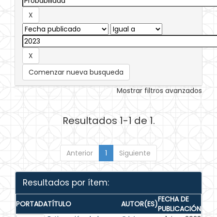
Comenzar nueva busqueda
Mostrar filtros avanzados
Resultados 1-1 de 1.
Anterior
1
Siguiente
Resultados por ítem:
FECHA DE
PORTADA
TÍTULO
AUTOR(ES)
PUBLICACIÓN