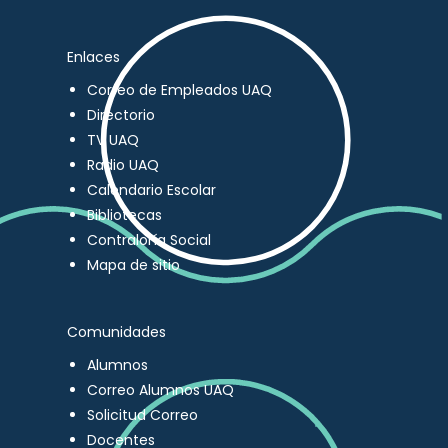
Enlaces
Correo de Empleados UAQ
Directorio
TV UAQ
Radio UAQ
Calendario Escolar
Bibliotecas
Contraloría Social
Mapa de sitio
Comunidades
Alumnos
Correo Alumnos UAQ
Solicitud Correo
Docentes