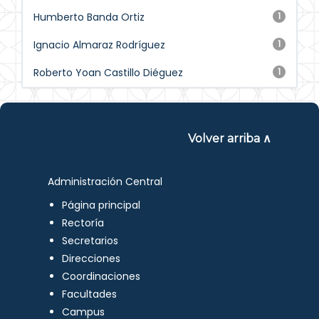
Humberto Banda Ortiz
1
Ignacio Almaraz Rodríguez
1
Roberto Yoan Castillo Diéguez
1
Volver arriba ∧
Administración Central
Página principal
Rectoría
Secretarios
Direcciones
Coordinaciones
Facultades
Campus