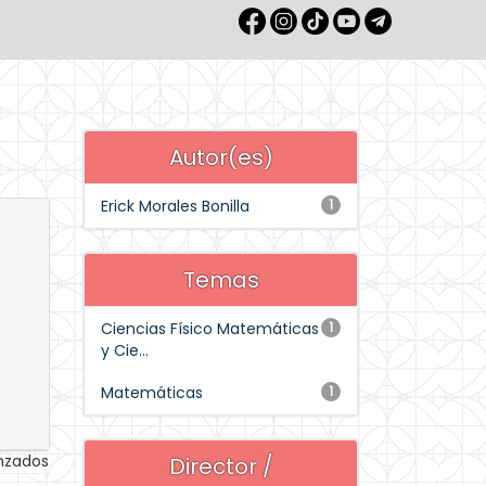
Autor(es)
Erick Morales Bonilla
1
Temas
Ciencias Físico Matemáticas
1
y Cie...
Matemáticas
1
anzados
Director /