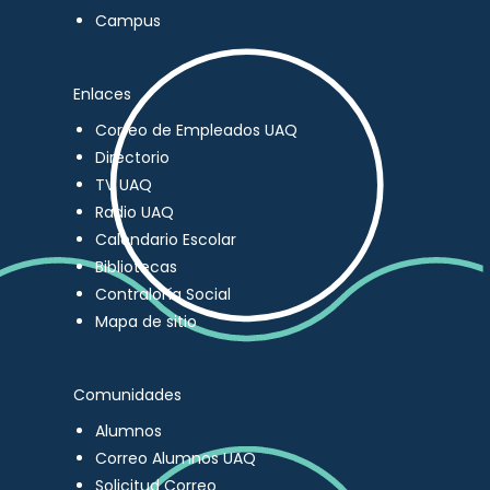
Campus
Enlaces
Correo de Empleados UAQ
Directorio
TV UAQ
Radio UAQ
Calendario Escolar
Bibliotecas
Contraloría Social
Mapa de sitio
Comunidades
Alumnos
Correo Alumnos UAQ
Solicitud Correo