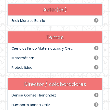
Autor(es)
Erick Morales Bonilla
1
Temas
Ciencias Físico Matemáticas y Cie...
1
Matemáticas
1
Probabilidad
1
Director / colaboradores
Denise Gómez Hernández
1
Humberto Banda Ortiz
1