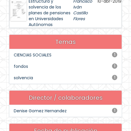
Estructura y
Francisco
10-abr-2019
solvencia de los
Iván
planes de pensiones
Castillo
en Universidades
Flores
Autónomas
Temas
CIENCIAS SOCIALES
1
fondos
1
solvencia
1
Director / colaboradores
Denise Gomez Hernandez
1
Fecha de publicación