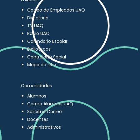
Correo de Empleados UAQ
Directorio
TV UAQ
Radio UAQ
Calendario Escolar
Bibliotecas
Contraloría Social
Mapa de sitio
Comunidades
Alumnos
Correo Alumnos UAQ
Solicitud Correo
Docentes
Administrativos