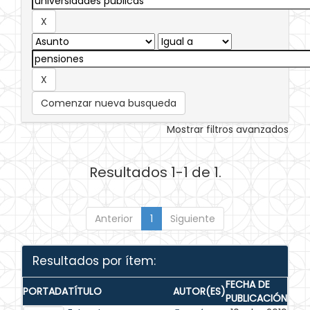
Comenzar nueva busqueda
Mostrar filtros avanzados
Resultados 1-1 de 1.
Anterior
1
Siguiente
Resultados por ítem:
FECHA DE
PORTADA
TÍTULO
AUTOR(ES)
PUBLICACIÓN