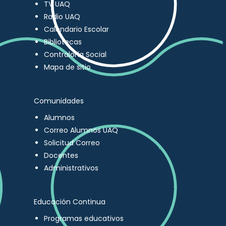
TV UAQ
Radio UAQ
Calendario Escolar
Bibliotecas
Contraloría Social
Mapa de sitio
Comunidades
Alumnos
Correo Alumnos UAQ
Solicitud Correo
Docentes
Administrativos
Educación Continua
Programas educativos