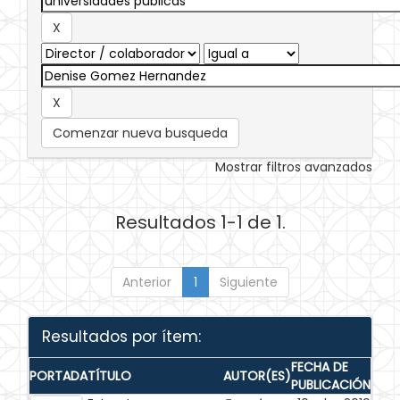
Comenzar nueva busqueda
Mostrar filtros avanzados
Resultados 1-1 de 1.
Anterior
1
Siguiente
Resultados por ítem:
FECHA DE
PORTADA
TÍTULO
AUTOR(ES)
PUBLICACIÓN