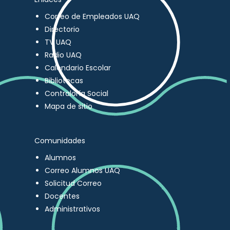
Correo de Empleados UAQ
Directorio
TV UAQ
Radio UAQ
Calendario Escolar
Bibliotecas
Contraloría Social
Mapa de sitio
Comunidades
Alumnos
Correo Alumnos UAQ
Solicitud Correo
Docentes
Administrativos