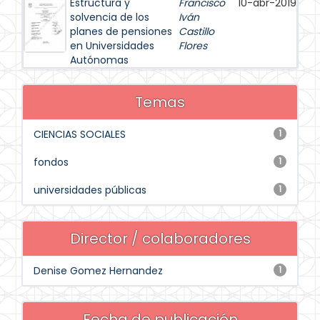
Estructura y
Francisco
10-abr-2019
solvencia de los
Iván
planes de pensiones
Castillo
en Universidades
Flores
Autónomas
Temas
CIENCIAS SOCIALES
1
fondos
1
universidades públicas
1
Director / colaboradores
Denise Gomez Hernandez
1
Fecha de publicación