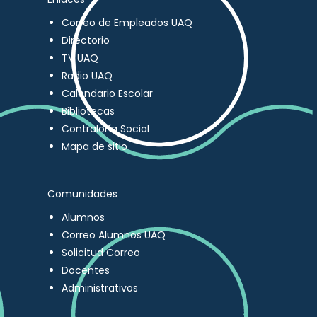
Correo de Empleados UAQ
Directorio
TV UAQ
Radio UAQ
Calendario Escolar
Bibliotecas
Contraloría Social
Mapa de sitio
Comunidades
Alumnos
Correo Alumnos UAQ
Solicitud Correo
Docentes
Administrativos