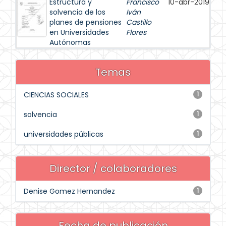
Estructura y
Francisco
10-abr-2019
solvencia de los
Iván
planes de pensiones
Castillo
en Universidades
Flores
Autónomas
Temas
CIENCIAS SOCIALES
1
solvencia
1
universidades públicas
1
Director / colaboradores
Denise Gomez Hernandez
1
Fecha de publicación