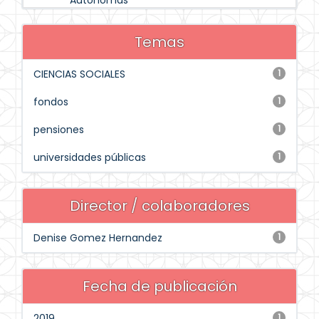
Autónomas
Temas
CIENCIAS SOCIALES
1
fondos
1
pensiones
1
universidades públicas
1
Director / colaboradores
Denise Gomez Hernandez
1
Fecha de publicación
2019
1