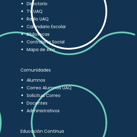
Directorio
TV UAQ
Radio UAQ
Calendario Escolar
Bibliotecas
Contraloría Social
Mapa de sitio
Comunidades
Alumnos
Correo Alumnos UAQ
Solicitud Correo
Docentes
Administrativos
Educación Continua