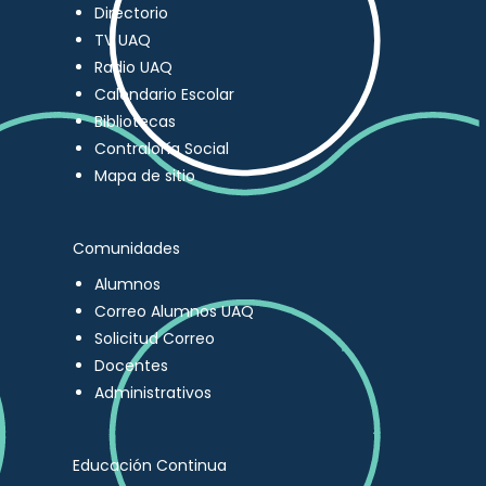
Directorio
TV UAQ
Radio UAQ
Calendario Escolar
Bibliotecas
Contraloría Social
Mapa de sitio
Comunidades
Alumnos
Correo Alumnos UAQ
Solicitud Correo
Docentes
Administrativos
Educación Continua