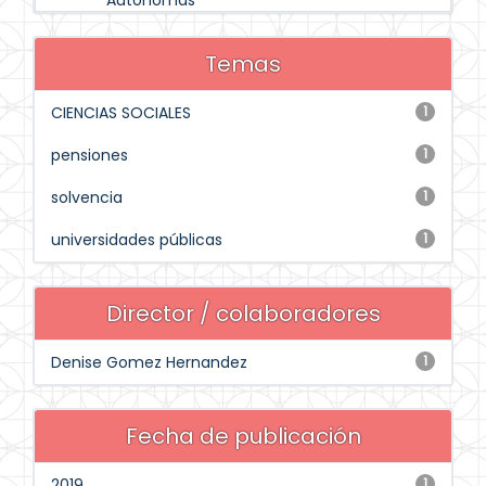
Autónomas
Temas
CIENCIAS SOCIALES
1
pensiones
1
solvencia
1
universidades públicas
1
Director / colaboradores
Denise Gomez Hernandez
1
Fecha de publicación
2019
1