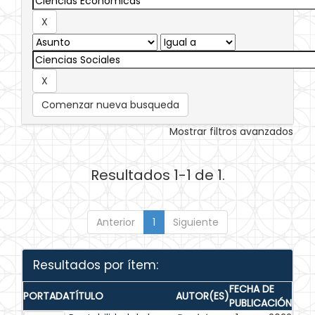
Comenzar nueva busqueda
Mostrar filtros avanzados
Resultados 1-1 de 1.
Anterior
1
Siguiente
Resultados por ítem:
FECHA DE
PORTADA
TÍTULO
AUTOR(ES)
PUBLICACIÓN