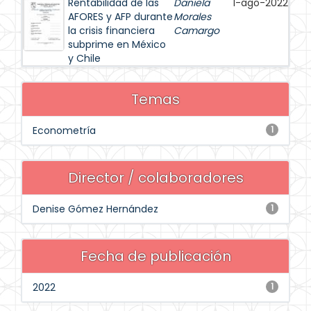
Rentabilidad de las
Daniela
1-ago-2022
AFORES y AFP durante
Morales
la crisis financiera
Camargo
subprime en México
y Chile
Temas
Econometría
1
Director / colaboradores
Denise Gómez Hernández
1
Fecha de publicación
2022
1