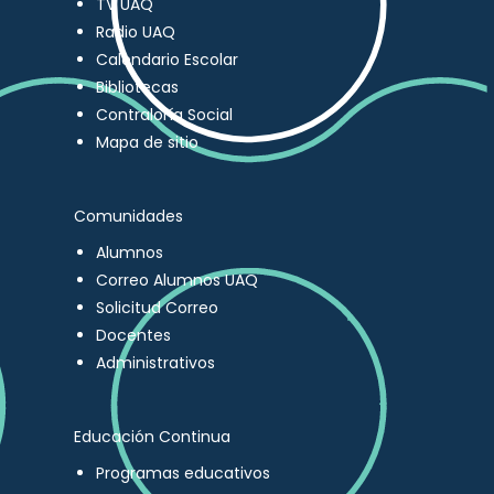
TV UAQ
Radio UAQ
Calendario Escolar
Bibliotecas
Contraloría Social
Mapa de sitio
Comunidades
Alumnos
Correo Alumnos UAQ
Solicitud Correo
Docentes
Administrativos
Educación Continua
Programas educativos