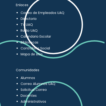
Enlaces
Correo de Empleados UAQ
Directorio
TV UAQ
Radio UAQ
Calendario Escolar
Bibliotecas
Contraloría Social
Mapa de sitio
Comunidades
Alumnos
Correo Alumnos UAQ
Solicitud Correo
Docentes
Administrativos