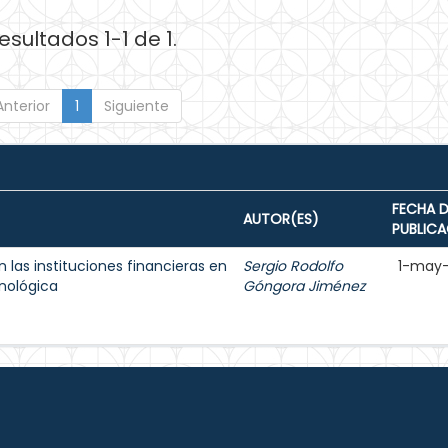
esultados 1-1 de 1.
Anterior
1
Siguiente
FECHA D
AUTOR(ES)
PUBLIC
n las instituciones financieras en
Sergio Rodolfo
1-may
nológica
Góngora Jiménez