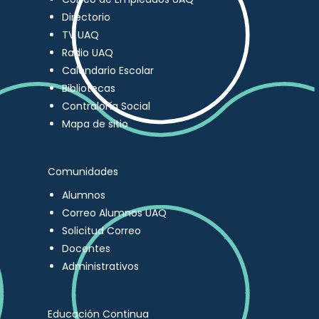
Directorio
TV UAQ
Radio UAQ
Calendario Escolar
Bibliotecas
Contraloría Social
Mapa de sitio
Comunidades
Alumnos
Correo Alumnos UAQ
Solicitud Correo
Docentes
Administrativos
Educación Continua