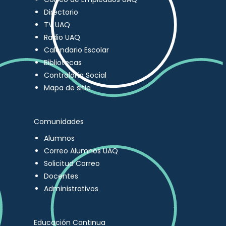
Directorio
TV UAQ
Radio UAQ
Calendario Escolar
Bibliotecas
Contraloría Social
Mapa de sitio
Comunidades
Alumnos
Correo Alumnos UAQ
Solicitud Correo
Docentes
Administrativos
Educación Continua