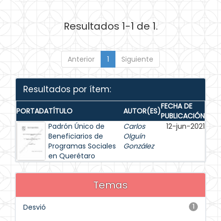
Resultados 1-1 de 1.
Anterior
1
Siguiente
Resultados por ítem:
FECHA DE
PORTADA
TÍTULO
AUTOR(ES)
PUBLICACIÓN
Padrón Único de
Carlos
12-jun-2021
Beneficiarios de
Olguín
Programas Sociales
González
en Querétaro
Temas
Desvió
1