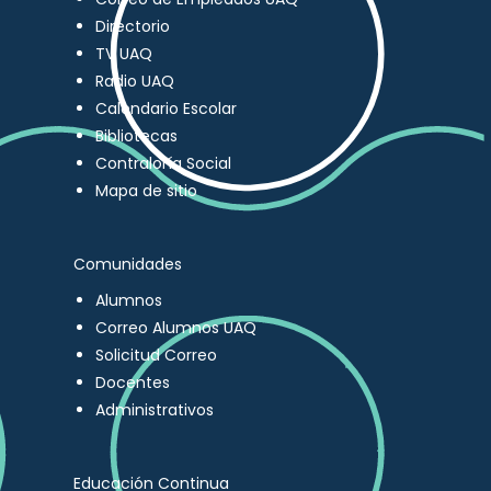
Directorio
TV UAQ
Radio UAQ
Calendario Escolar
Bibliotecas
Contraloría Social
Mapa de sitio
Comunidades
Alumnos
Correo Alumnos UAQ
Solicitud Correo
Docentes
Administrativos
Educación Continua