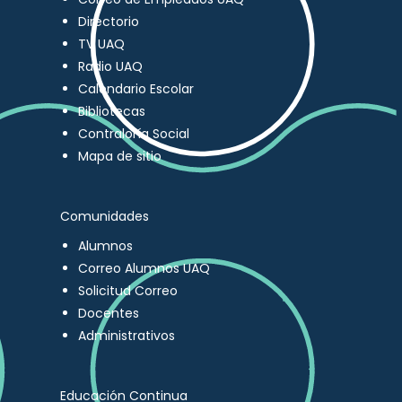
Directorio
TV UAQ
Radio UAQ
Calendario Escolar
Bibliotecas
Contraloría Social
Mapa de sitio
Comunidades
Alumnos
Correo Alumnos UAQ
Solicitud Correo
Docentes
Administrativos
Educación Continua