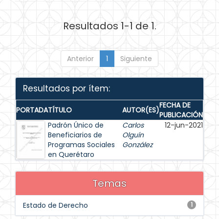
Resultados 1-1 de 1.
Anterior
1
Siguiente
Resultados por ítem:
FECHA DE
PORTADA
TÍTULO
AUTOR(ES)
PUBLICACIÓN
Padrón Único de
Carlos
12-jun-2021
Beneficiarios de
Olguín
Programas Sociales
González
en Querétaro
Temas
Estado de Derecho
1