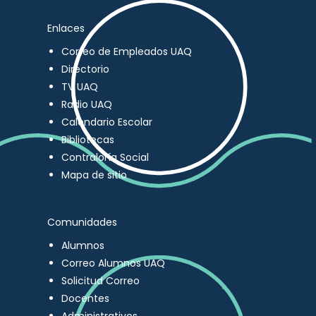
Enlaces
Correo de Empleados UAQ
Directorio
TV UAQ
Radio UAQ
Calendario Escolar
Bibliotecas
Contraloría Social
Mapa de sitio
Comunidades
Alumnos
Correo Alumnos UAQ
Solicitud Correo
Docentes