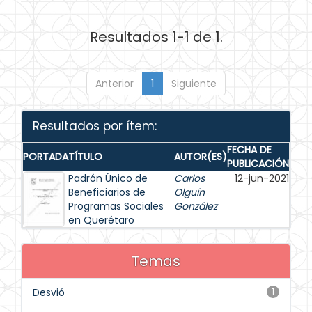
Resultados 1-1 de 1.
Anterior
1
Siguiente
Resultados por ítem:
FECHA DE
PORTADA
TÍTULO
AUTOR(ES)
PUBLICACIÓN
Padrón Único de
Carlos
12-jun-2021
Beneficiarios de
Olguín
Programas Sociales
González
en Querétaro
Temas
Desvió
1