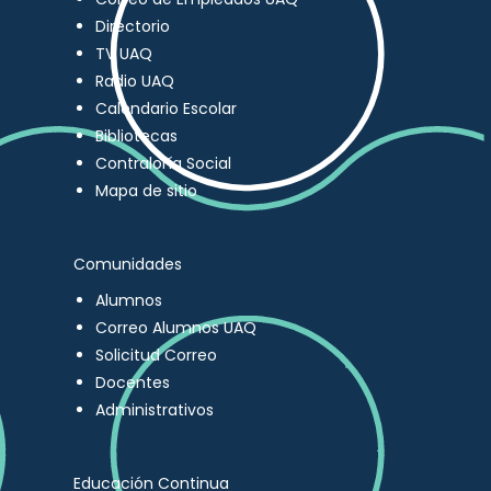
Directorio
TV UAQ
Radio UAQ
Calendario Escolar
Bibliotecas
Contraloría Social
Mapa de sitio
Comunidades
Alumnos
Correo Alumnos UAQ
Solicitud Correo
Docentes
Administrativos
Educación Continua