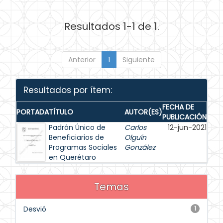
Resultados 1-1 de 1.
Anterior
1
Siguiente
Resultados por ítem:
FECHA DE
PORTADA
TÍTULO
AUTOR(ES)
PUBLICACIÓN
Padrón Único de
Carlos
12-jun-2021
Beneficiarios de
Olguín
Programas Sociales
González
en Querétaro
Temas
Desvió
1