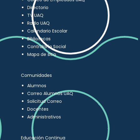
Directorio
TV UAQ
Radio UAQ
Calendario Escolar
Bibliotecas
Contraloría Social
Mapa de sitio
Comunidades
Alumnos
Correo Alumnos UAQ
Solicitud Correo
Docentes
Administrativos
Educación Continua