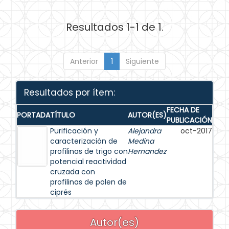
Resultados 1-1 de 1.
Anterior
1
Siguiente
Resultados por ítem:
FECHA DE
PORTADA
TÍTULO
AUTOR(ES)
PUBLICACIÓN
Purificación y
Alejandra
oct-2017
caracterización de
Medina
profilinas de trigo con
Hernandez
potencial reactividad
cruzada con
profilinas de polen de
ciprés
Autor(es)