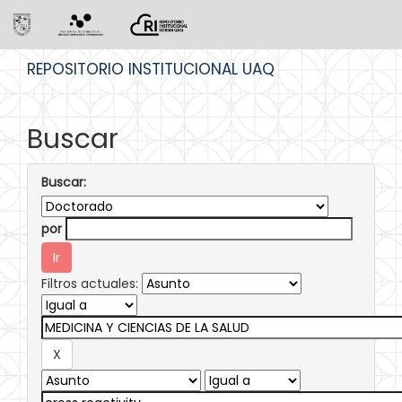
Skip
REPOSITORIO INSTITUCIONAL UAQ
navigation
Buscar
Buscar:
por
Filtros actuales: