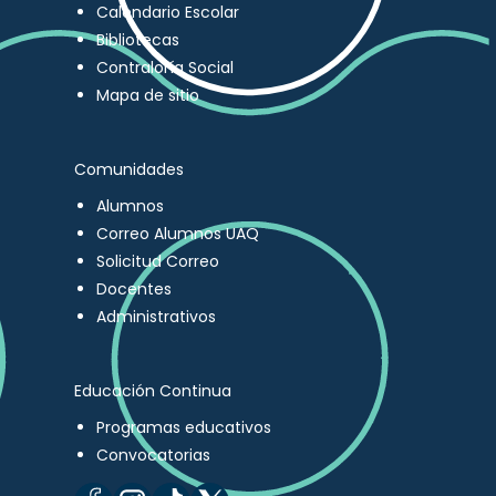
Calendario Escolar
Bibliotecas
Contraloría Social
Mapa de sitio
Comunidades
Alumnos
Correo Alumnos UAQ
Solicitud Correo
Docentes
Administrativos
Educación Continua
Programas educativos
Convocatorias