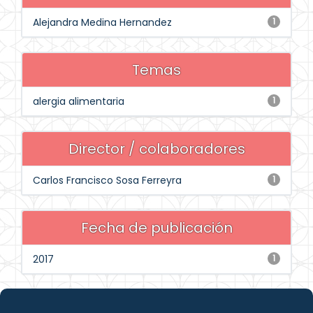
Alejandra Medina Hernandez
1
Temas
alergia alimentaria
1
Director / colaboradores
Carlos Francisco Sosa Ferreyra
1
Fecha de publicación
2017
1