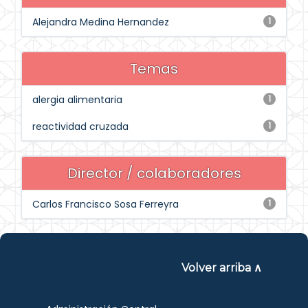
Alejandra Medina Hernandez
1
Temas
alergia alimentaria
1
reactividad cruzada
1
Director / colaboradores
Carlos Francisco Sosa Ferreyra
1
Volver arriba ∧