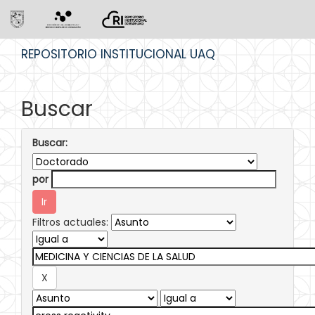
Skip
REPOSITORIO INSTITUCIONAL UAQ
navigation
Buscar
Buscar:
por
Filtros actuales: