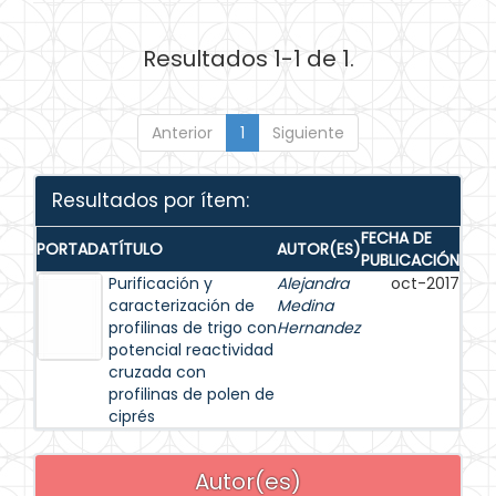
Resultados 1-1 de 1.
Anterior
1
Siguiente
Resultados por ítem:
FECHA DE
PORTADA
TÍTULO
AUTOR(ES)
PUBLICACIÓN
Purificación y
Alejandra
oct-2017
caracterización de
Medina
profilinas de trigo con
Hernandez
potencial reactividad
cruzada con
profilinas de polen de
ciprés
Autor(es)