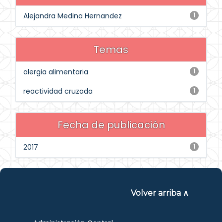
Alejandra Medina Hernandez
1
Temas
alergia alimentaria
1
reactividad cruzada
1
Fecha de publicación
2017
1
Volver arriba ∧