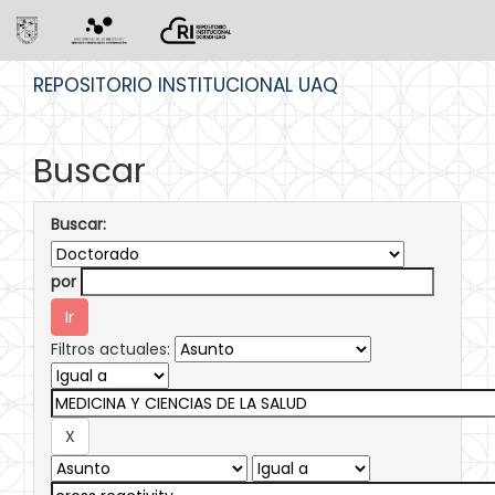
Skip
REPOSITORIO INSTITUCIONAL UAQ
navigation
Buscar
Buscar:
por
Filtros actuales: