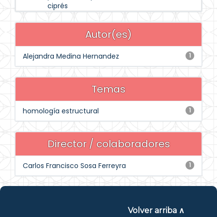
ciprés
Autor(es)
Alejandra Medina Hernandez
1
Temas
homología estructural
1
Director / colaboradores
Carlos Francisco Sosa Ferreyra
1
Volver arriba ∧