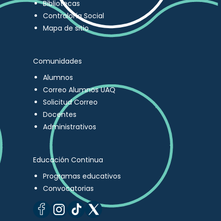
Bibliotecas
Contraloría Social
Mapa de sitio
Comunidades
Alumnos
Correo Alumnos UAQ
Solicitud Correo
Docentes
Administrativos
Educación Continua
Programas educativos
Convocatorias