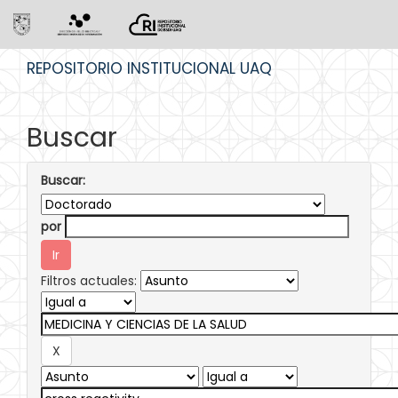
Skip
REPOSITORIO INSTITUCIONAL UAQ
navigation
Buscar
Buscar:
por
Filtros actuales: