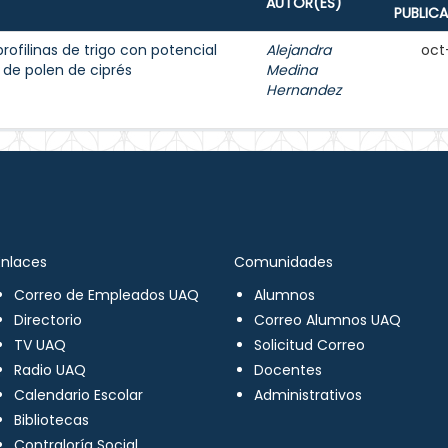
AUTOR(ES)
PUBLIC
rofilinas de trigo con potencial
Alejandra
oct
 de polen de ciprés
Medina
Hernandez
Enlaces
Comunidades
Correo de Empleados UAQ
Alumnos
Directorio
Correo Alumnos UAQ
TV UAQ
Solicitud Correo
Radio UAQ
Docentes
Calendario Escolar
Administrativos
Bibliotecas
Contraloría Social