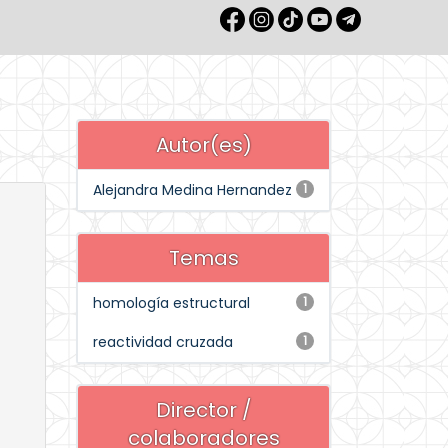
Autor(es)
Alejandra Medina Hernandez
1
Temas
homología estructural
1
reactividad cruzada
1
Director /
colaboradores