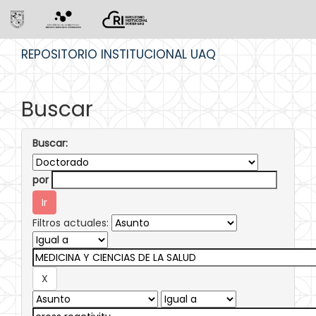
Skip
REPOSITORIO INSTITUCIONAL UAQ
navigation
Buscar
Buscar:
por
Filtros actuales: