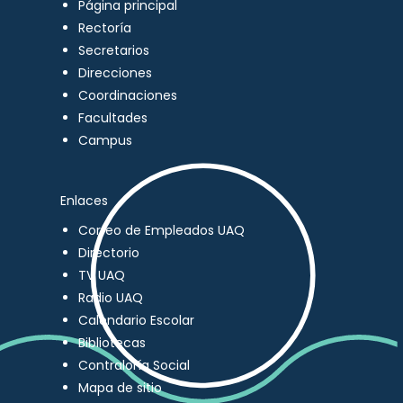
Página principal
Rectoría
Secretarios
Direcciones
Coordinaciones
Facultades
Campus
Enlaces
Correo de Empleados UAQ
Directorio
TV UAQ
Radio UAQ
Calendario Escolar
Bibliotecas
Contraloría Social
Mapa de sitio