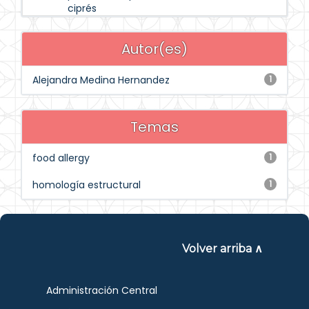
ciprés
Autor(es)
Alejandra Medina Hernandez
1
Temas
food allergy
1
homología estructural
1
Volver arriba ∧
Administración Central