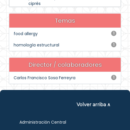
ciprés
Temas
food allergy
1
homología estructural
1
Director / colaboradores
Carlos Francisco Sosa Ferreyra
1
Volver arriba ∧
Administración Central