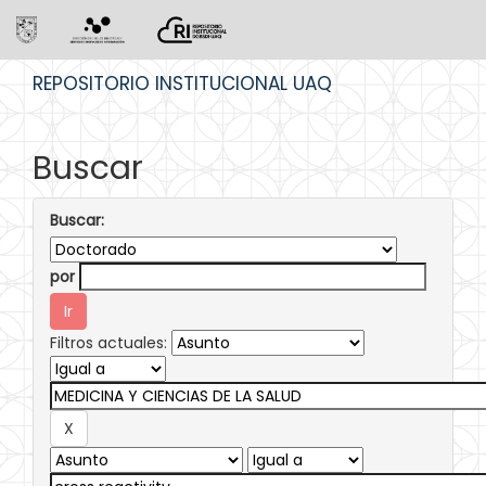
Skip
REPOSITORIO INSTITUCIONAL UAQ
navigation
Buscar
Buscar:
por
Filtros actuales: