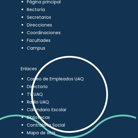
Página principal
Rectoría
Secretarios
Direcciones
Coordinaciones
Facultades
Campus
Enlaces
Correo de Empleados UAQ
Directorio
TV UAQ
Radio UAQ
Calendario Escolar
Bibliotecas
Contraloría Social
Mapa de sitio