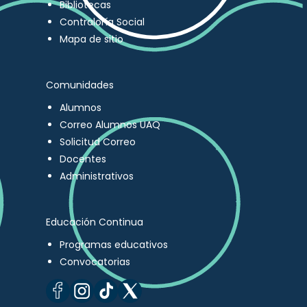
Bibliotecas
Contraloría Social
Mapa de sitio
Comunidades
Alumnos
Correo Alumnos UAQ
Solicitud Correo
Docentes
Administrativos
Educación Continua
Programas educativos
Convocatorias