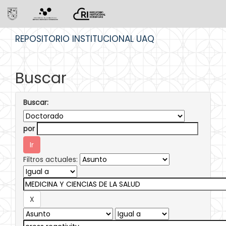
Skip
REPOSITORIO INSTITUCIONAL UAQ
navigation
Buscar
Buscar:
por
Filtros actuales: