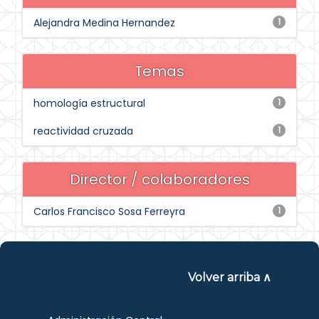
Alejandra Medina Hernandez
1
Temas
homología estructural
1
reactividad cruzada
1
Director / colaboradores
Carlos Francisco Sosa Ferreyra
1
Volver arriba ∧