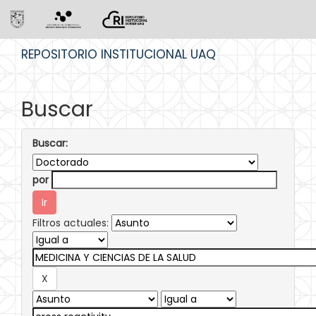
Skip
REPOSITORIO INSTITUCIONAL UAQ
navigation
Buscar
Buscar:
por
Filtros actuales: