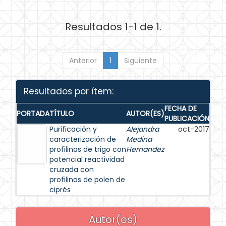
Resultados 1-1 de 1.
Anterior
1
Siguiente
Resultados por ítem:
FECHA DE
PORTADA
TÍTULO
AUTOR(ES)
PUBLICACIÓN
Purificación y
Alejandra
oct-2017
caracterización de
Medina
profilinas de trigo con
Hernandez
potencial reactividad
cruzada con
profilinas de polen de
ciprés
Autor(es)