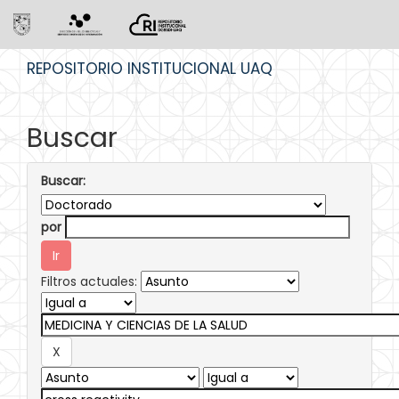
Skip
REPOSITORIO INSTITUCIONAL UAQ
navigation
Buscar
Buscar:
por
Filtros actuales: