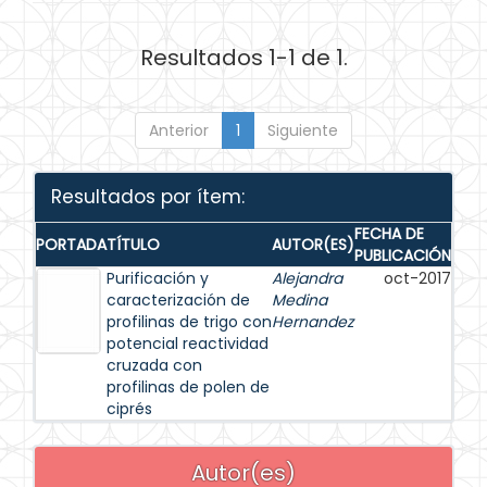
Resultados 1-1 de 1.
Anterior
1
Siguiente
Resultados por ítem:
FECHA DE
PORTADA
TÍTULO
AUTOR(ES)
PUBLICACIÓN
Purificación y
Alejandra
oct-2017
caracterización de
Medina
profilinas de trigo con
Hernandez
potencial reactividad
cruzada con
profilinas de polen de
ciprés
Autor(es)