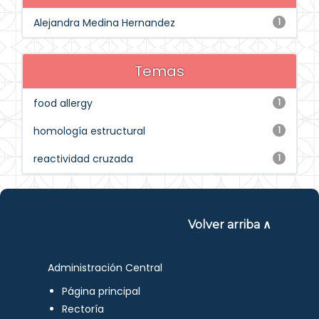
Alejandra Medina Hernandez
1
Temas
food allergy
1
homología estructural
1
reactividad cruzada
1
Volver arriba ∧
Administración Central
Página principal
Rectoría