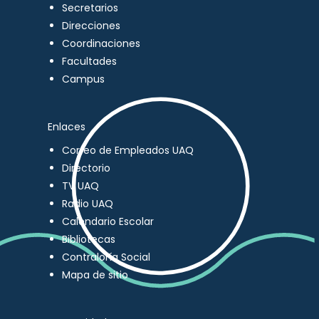
Secretarios
Direcciones
Coordinaciones
Facultades
Campus
Enlaces
Correo de Empleados UAQ
Directorio
TV UAQ
Radio UAQ
Calendario Escolar
Bibliotecas
Contraloría Social
Mapa de sitio