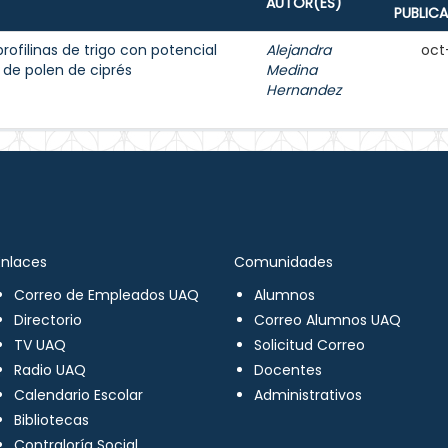
AUTOR(ES)
PUBLIC
rofilinas de trigo con potencial
Alejandra
oct
 de polen de ciprés
Medina
Hernandez
Enlaces
Comunidades
Correo de Empleados UAQ
Alumnos
Directorio
Correo Alumnos UAQ
TV UAQ
Solicitud Correo
Radio UAQ
Docentes
Calendario Escolar
Administrativos
Bibliotecas
Contraloría Social