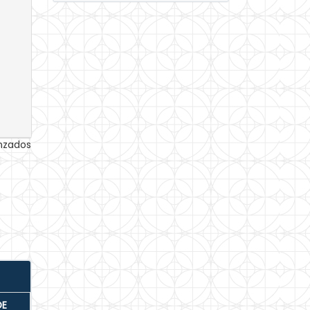
anzados
DE