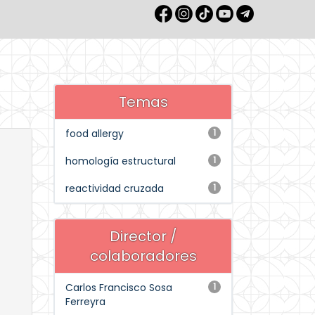
Temas
food allergy
1
homología estructural
1
reactividad cruzada
1
Director /
colaboradores
Carlos Francisco Sosa
1
Ferreyra